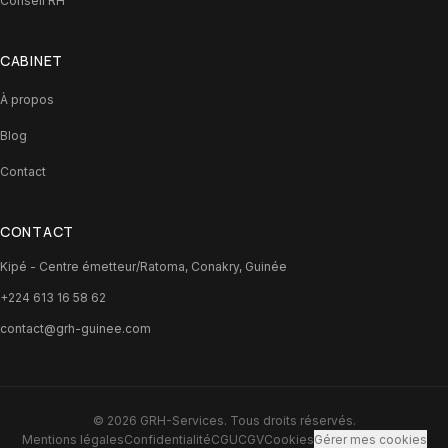
Conseil RH
CABINET
À propos
Blog
Contact
CONTACT
Kipé - Centre émetteur/Ratoma, Conakry, Guinée
+224 613 16 58 62
contact@grh-guinee.com
©
2026
GRH-Services
. Tous droits réservés.
Mentions légales
Confidentialité
CGU
CGV
Cookies
Gérer mes cookies