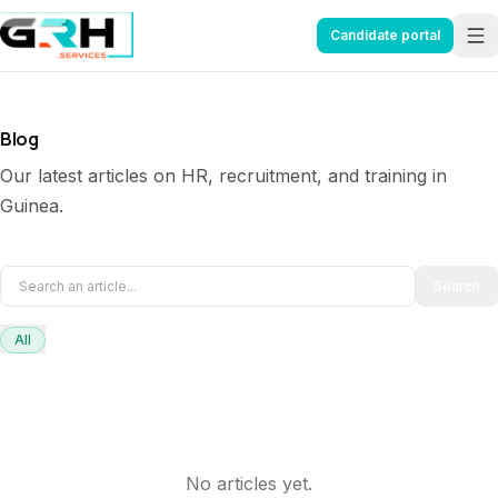
Aller au contenu principal
Candidate portal
Blog
Our latest articles on HR, recruitment, and training in
Guinea.
Search
All
No articles yet.