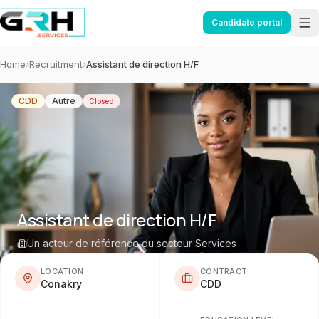
Aller au contenu principal
Candidate portal
Home
›
Recruitment
›
Assistant de direction H/F
CDD
Autre
Closed
Assistant de direction H/F
Un acteur de référence du secteur Services
LOCATION
CONTRACT
Conakry
CDD