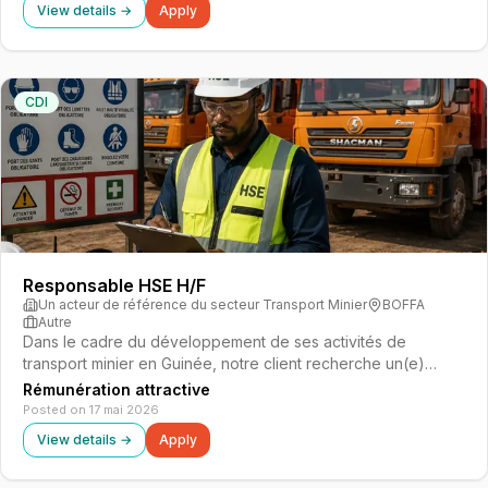
View details →
Apply
CDI
Responsable HSE H/F
Un acteur de référence du secteur Transport Minier
BOFFA
Autre
Dans le cadre du développement de ses activités de
transport minier en Guinée, notre client recherche un(e)
Responsable HSE pour piloter l'ensemble des politiques de
Rémunération attractive
santé, sécurité et environnement. Ce poste stratégique
Posted on 17 mai 2026
consiste à garantir la confor…
View details →
Apply