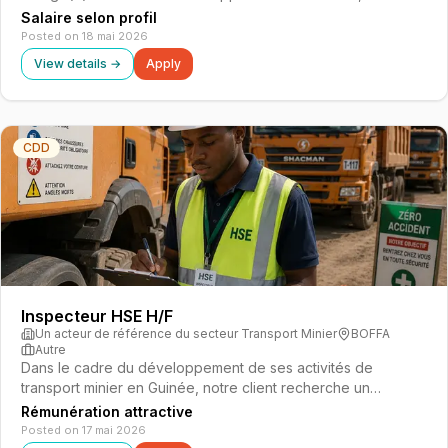
gestion technique et le suivi administratif d’un portefeuille
Salaire selon profil
clients en assurances dommages. Il/Elle intervient comme
Posted on 18 mai 2026
interlocuteur privilé…
View details →
Apply
CDD
Inspecteur HSE H/F
Un acteur de référence du secteur Transport Minier
BOFFA
Autre
Dans le cadre du développement de ses activités de
transport minier en Guinée, notre client recherche un
Inspecteur HSE pour renforcer son équipe sécurité. Basé à
Rémunération attractive
Boffa, vous serez responsable de la mise en œuvre et du
Posted on 17 mai 2026
contrôle des politiques de sant…