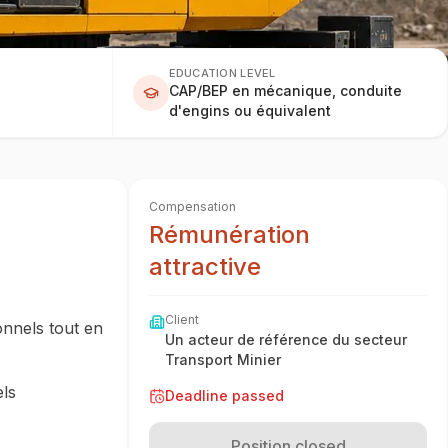
EDUCATION LEVEL
CAP/BEP en mécanique, conduite
d'engins ou équivalent
Compensation
Rémunération
attractive
Client
onnels tout en
Un acteur de référence du secteur
Transport Minier
els
Deadline passed
Position closed