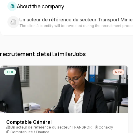
About the company
Un acteur de référence du secteur Transport Minie
The client’s identity will be revealed during the recruitment proce
recrutement.detail.similarJobs
CDI
New
Comptable Général
Un acteur de référence du secteur TRANSPORT
Conakry
Comptabilité / Finance