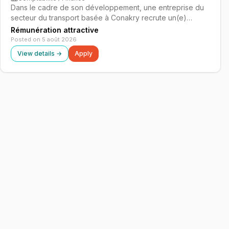
Dans le cadre de son développement, une entreprise du
secteur du transport basée à Conakry recrute un(e)
Comptable Général(e) en CDI. Rattaché(e) à la Direction
Rémunération attractive
gerale, vous serez le garant de la fiabilité et de la sincérité
Posted on 5 août 2026
des comptes de l'entrepri…
View details →
Apply