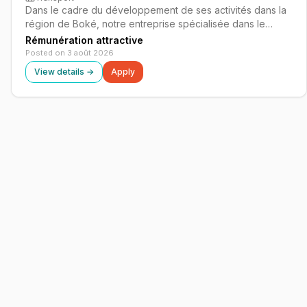
Dans le cadre du développement de ses activités dans la
région de Boké, notre entreprise spécialisée dans le
secteur du transport recrute un(e) Responsable des
Rémunération attractive
Opérations en CDI. Ce poste stratégique est au cœur du
Posted on 3 août 2026
dispositif opérationnel de l'entrep…
View details →
Apply