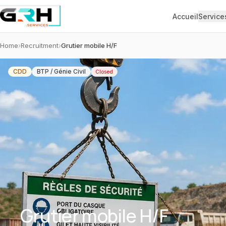
Aller au contenu principal
Accueil
Service
Home
›
Recruitment
›
Grutier mobile H/F
CDD
BTP / Génie Civil
Closed
Grutier mobile H/F