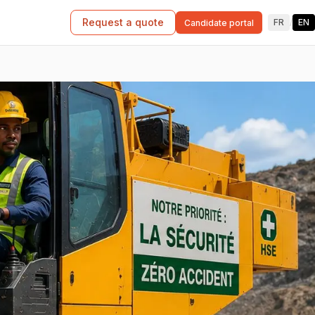
Request a quote
FR
/
EN
Candidate portal