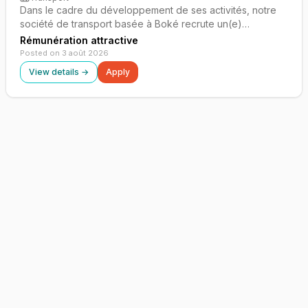
Dans le cadre du développement de ses activités, notre
société de transport basée à Boké recrute un(e)
Responsable HSE (Hygiène, Sécurité et Environnement)
Rémunération attractive
en CDI. Ce poste stratégique vise à garantir la conformité
Posted on 3 août 2026
réglementaire et l'amélioration con…
View details →
Apply