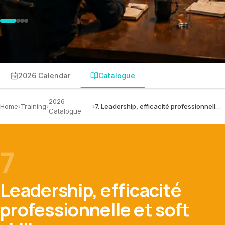
2026 Calendar
Catalogue
2026
Home
›
Training
›
›
7.
Leadership, efficacité professionnelle et soft skills
Catalogue
7
Leadership, efficacité
professionnelle et soft