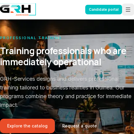
Aller au contenu principal
Candidate portal
PROFESSIONAL TRAINING
Training professionals who are
immediately operational
GRH-Services designs and delivers professional
training tailored to business realities in Guinea. Our
programs combine theory and practice for immediate
impact.
Explore the catalog
Request a quote