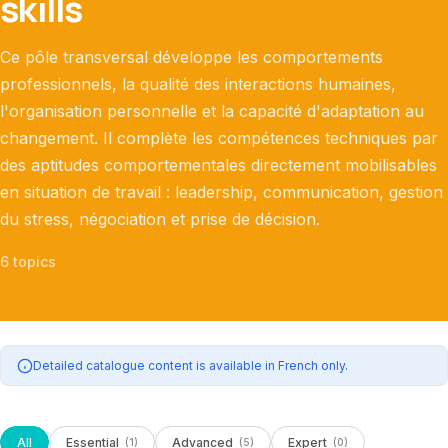
skills
Ce pôle transversal développe les comportements
professionnels, la qualité des interactions humaines,
l'organisation personnelle et la capacité d'adaptation au
changement. Il complète les compétences techniques par
des aptitudes comportementales directement mobilisables
en situation de travail : leadership, communication, gestion
du stress, négociation et prise de décision.
6 topics
Detailed catalogue content is available in French only.
All
Essential
Advanced
Expert
(
1
)
(
5
)
(
0
)