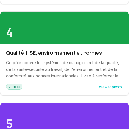
et améliorer la performance globale de leur chaîne
d'approvisionnement dans un contexte de plus en plus
exigeant.
4
Qualité, HSE, environnement et normes
Ce pôle couvre les systèmes de management de la qualité,
de la santé-sécurité au travail, de l'environnement et de la
conformité aux normes internationales. Il vise à renforcer la
maîtrise des risques professionnels et environnementaux, à
View topics
7 topics
développer une culture de prévention solide et à engager
les organisations dans une dynamique d'amélioration
continue conforme aux référentiels ISO.
5