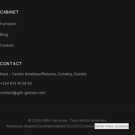
CABINET
À propos
Blog
Contact
CONTACT
Kipé - Centre émetteur/Ratoma, Conakry, Guinée
+224 613 16 58 62
contact@grh-guinee.com
©
2026
GRH-Services
. Tous droits réservés.
Mentions légales
Confidentialité
CGU
CGV
Cookies
Gérer mes cookies