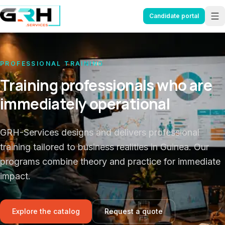
Aller au contenu principal
Candidate portal
PROFESSIONAL TRAINING
Skills that matter from day one
GRH-Services designs and delivers professional
training tailored to business realities in Guinea. Our
programs combine theory and practice for immediate
impact.
Explore the catalog
Request a quote