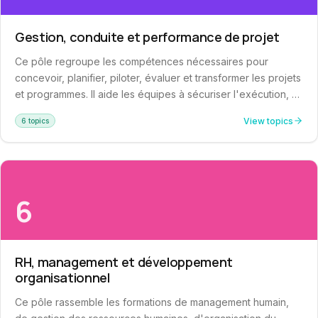
Gestion, conduite et performance de projet
Ce pôle regroupe les compétences nécessaires pour
concevoir, planifier, piloter, évaluer et transformer les projets
et programmes. Il aide les équipes à sécuriser l'exécution, à
améliorer la gouvernance de projet et à produire des
View topics
6 topics
résultats mesurables. Les formations couvrent aussi bien les
approches classiques que les méthodes agiles, et intègrent
les outils de pilotage modernes.
6
RH, management et développement
organisationnel
Ce pôle rassemble les formations de management humain,