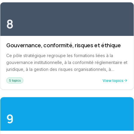
stress, négociation et prise de décision.
8
Gouvernance, conformité, risques et éthique
Ce pôle stratégique regroupe les formations liées à la
gouvernance institutionnelle, à la conformité réglementaire et
juridique, à la gestion des risques organisationnels, à
l'éthique professionnelle et à la protection de l'information. Il
View topics
5 topics
aide les organisations à renforcer leur pilotage institutionnel,
à sécuriser leur fonctionnement et à promouvoir une culture
d'intégrité et de responsabilité sociétale.
9