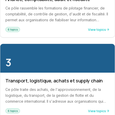
Ce pôle rassemble les formations de pilotage financier, de
comptabilité, de contrôle de gestion, d'audit et de fiscalité. Il
permet aux organisations de fiabiliser leur information
financière, de sécuriser leur conformité réglementaire et
View topics
6 topics
d'améliorer leur performance économique. Ces formations
s'adressent aux professionnels qui souhaitent maîtriser les
outils de la finance d'entreprise et renforcer leur capacité de
décision stratégique.
3
Transport, logistique, achats et supply chain
Ce pôle traite des achats, de l'approvisionnement, de la
logistique, du transport, de la gestion de flotte et du
commerce international. Il s'adresse aux organisations qui
souhaitent fluidifier leurs flux, réduire leurs coûts
View topics
6 topics
opérationnels, professionnaliser leurs opérations logistiques