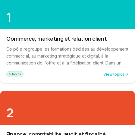
1
Commerce, marketing et relation client
Ce pôle regroupe les formations dédiées au développement
commercial, au marketing stratégique et digital, à la
communication de l'offre et à la fidélisation client. Dans un
environnement concurrentiel en constante évolution, il vise à
View topics
5 topics
renforcer la capacité des équipes à conquérir de nouveaux
marchés, structurer leur démarche commerciale et améliorer
durablement l'expérience client à chaque point de contact
avec l'entreprise.
2
Finance, comptabilité, audit et fiscalité