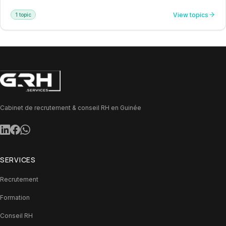
l’intégration des systèmes d’information et l’utilisation des
View topics
1 topic
outils numériques pour améliorer la productivité, la prise de
décision et la compétitivité. Il permet aux professionnels de
maîtriser les technologies essentielles et de piloter des
projets de transformation digitale à fort impact.
Cabinet de recrutement & conseil RH en Guinée
SERVICES
Recrutement
Formation
Conseil RH