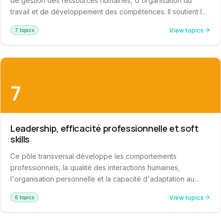
de gestion des ressources humaines, d'organisation du
travail et de développement des compétences. Il soutient la
professionnalisation de la fonction RH, le renforcement de la
View topics
7 topics
performance collective et l'accompagnement des
transformations organisationnelles. Les formations
s'adressent aux managers, DRH et professionnels souhaitant
optimiser la gestion de leur capital humain.
7
Leadership, efficacité professionnelle et soft
skills
Ce pôle transversal développe les comportements
professionnels, la qualité des interactions humaines,
l'organisation personnelle et la capacité d'adaptation au
changement. Il complète les compétences techniques par
View topics
6 topics
des aptitudes comportementales directement mobilisables en
situation de travail : leadership, communication, gestion du